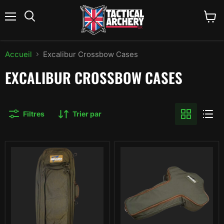
Menu
Voir
Rechercher
le
panier
Accueil
Excalibur Crossbow Cases
EXCALIBUR CROSSBOW CASES
Filtres
Trier par
Étui
Étui
pour
pour
arbalète
arbalète
Excalibur
Excalibur
Take-
Tomb
Down
pour
Explore
Micro
et
Assassin